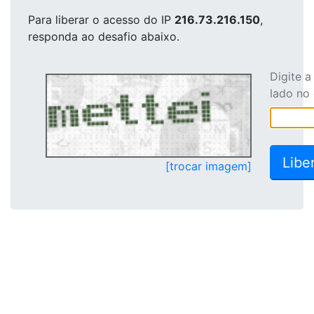
Para liberar o acesso
do IP
216.73.216.150
,
responda ao desafio abaixo.
Digite 
lado no
[trocar imagem]